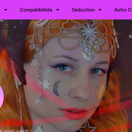
e
Compatibilités
Séduction
Astro C
.INFO
 voulu savoir !