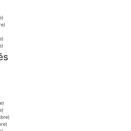
e)
re)
e)
e)
és
e)
e)
bre)
re)
e)