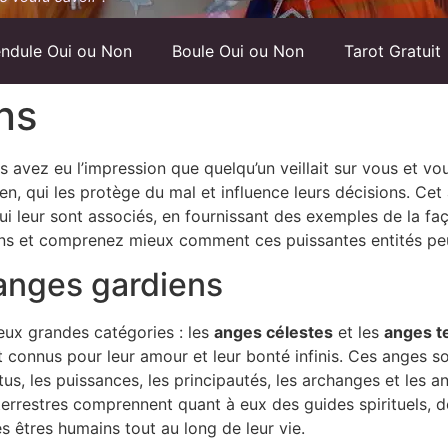
ndule Oui ou Non
Boule Oui ou Non
Tarot Gratuit
ns
s avez eu l’impression que quelqu’un veillait sur vous et 
en, qui les protège du mal et influence leurs décisions. Cet 
 qui leur sont associés, en fournissant des exemples de la fa
ns et comprenez mieux comment ces puissantes entités peu
’anges gardiens
eux grandes catégories : les
anges célestes
et les
anges t
nt connus pour leur amour et leur bonté infinis. Ces anges so
rtus, les puissances, les principautés, les archanges et le
 terrestres comprennent quant à eux des guides spirituels,
êtres humains tout au long de leur vie.