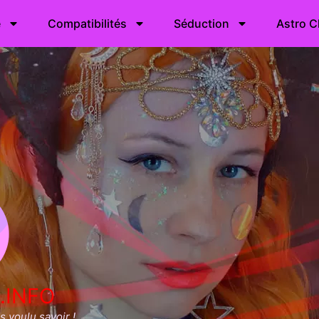
e
Compatibilités
Séduction
Astro C
.INFO
 voulu savoir !