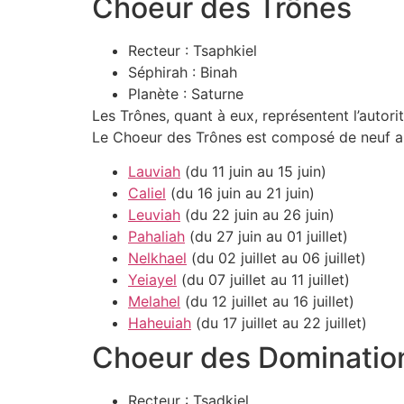
Choeur des Trônes
Recteur : Tsaphkiel
Séphirah : Binah
Planète : Saturne
Les Trônes, quant à eux, représentent l’autorit
Le Choeur des Trônes est composé de neuf ang
Lauviah
(du 11 juin au 15 juin)
Caliel
(du 16 juin au 21 juin)
Leuviah
(du 22 juin au 26 juin)
Pahaliah
(du 27 juin au 01 juillet)
Nelkhael
(du 02 juillet au 06 juillet)
Yeiayel
(du 07 juillet au 11 juillet)
Melahel
(du 12 juillet au 16 juillet)
Haheuiah
(du 17 juillet au 22 juillet)
Choeur des Dominatio
Recteur : Tsadkiel