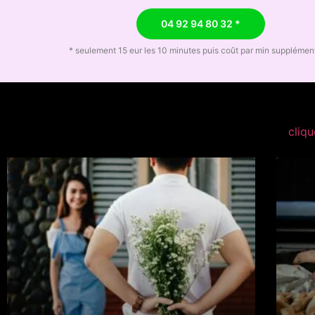
04 92 94 80 32 *
* seulement 15 eur les 10 minutes puis coût par min supplémen
cliqu