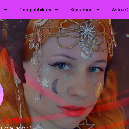
e
Compatibilités
Séduction
Astro C
.INFO
 voulu savoir !