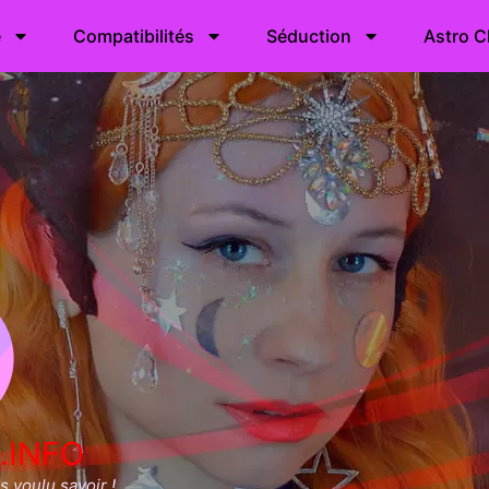
e
Compatibilités
Séduction
Astro C
.INFO
 voulu savoir !