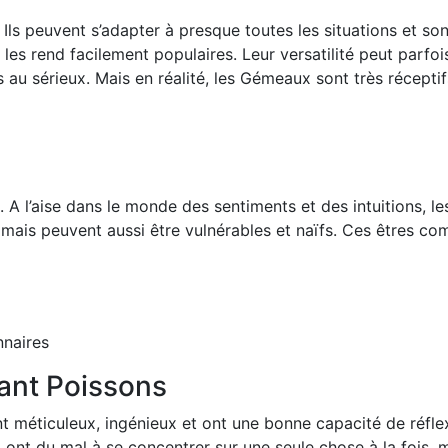
ls peuvent s’adapter à presque toutes les situations et sont
les rend facilement populaires. Leur versatilité peut parfoi
 au sérieux. Mais en réalité, les Gémeaux sont très récept
e. A l’aise dans le monde des sentiments et des intuitions,
, mais peuvent aussi être vulnérables et naïfs. Ces êtres 
nnaires
nt Poissons
nt méticuleux, ingénieux et ont une bonne capacité de réflex
t du mal à se concentrer sur une seule chose à la fois, ma