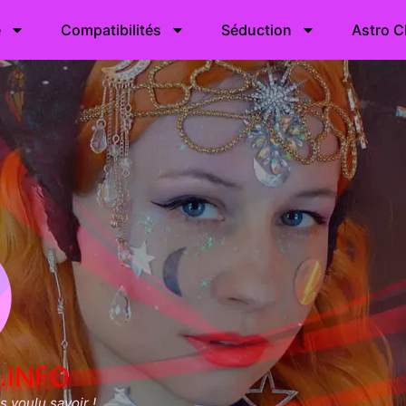
e
Compatibilités
Séduction
Astro C
.INFO
 voulu savoir !