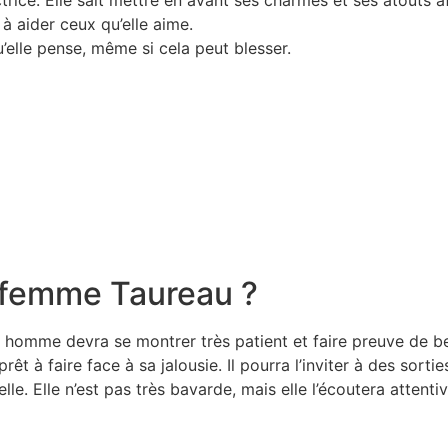
ce. Elle sait mettre en avant ses charmes et ses atouts afi
 à aider ceux qu’elle aime.
u’elle pense, même si cela peut blesser.
femme Taureau ?
n homme devra se montrer très patient et faire preuve de 
rêt à faire face à sa jalousie. Il pourra l’inviter à des sorti
e. Elle n’est pas très bavarde, mais elle l’écoutera attenti