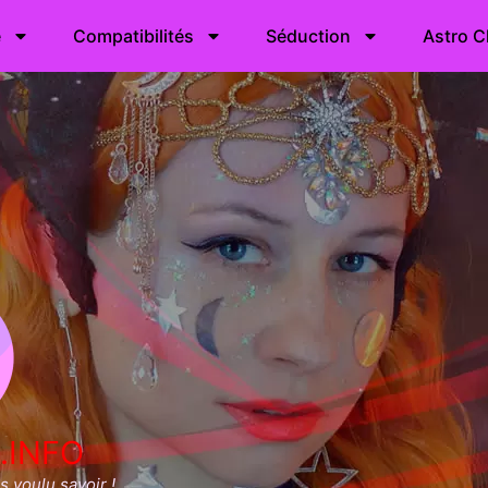
e
Compatibilités
Séduction
Astro C
.INFO
 voulu savoir !