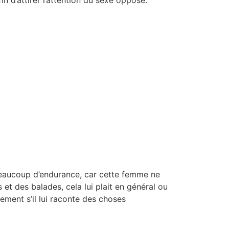
n d’attirer l’attention du sexe opposé.
beaucoup d’endurance, car cette femme ne
es et des balades, cela lui plait en général ou
vement s’il lui raconte des choses